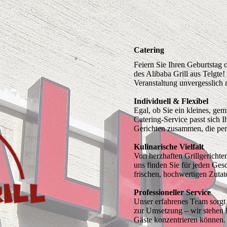
Catering
Feiern Sie Ihren Geburtstag
des Alibaba Grill aus Telgte
Veranstaltung unvergesslich
Individuell & Flexibel
Egal, ob Sie ein kleines, ge
Catering-Service passt sich 
Gerichten zusammen, die perf
Kulinarische Vielfalt
Von herzhaften Grillgerichte
uns finden Sie für jeden Ges
frischen, hochwertigen Zuta
Professioneller Service
Unser erfahrenes Team sorgt d
zur Umsetzung – wir stehen Ih
Gäste konzentrieren können.