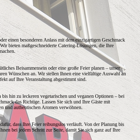
 oder einen besonderen Anlass mit dem einzigartigen Geschmack
! Wir bieten maßgeschneiderte Catering-Lösungen, die Ihre
 machen.
mütliches Beisammensein oder eine große Feier planen – unser
Ihren Wünschen an. Wir stellen Ihnen eine vielfältige Auswahl an
ekt auf Ihre Veranstaltung abgestimmt sind.
n bis hin zu leckeren vegetarischen und veganen Optionen – bei
chmack das Richtige. Lassen Sie sich und Ihre Gäste mit
ten und authentischen Aromen verwöhnen.
afür, dass Ihre Feier reibungslos verläuft. Von der Planung bis
nen bei jedem Schritt zur Seite, damit Sie sich ganz auf Ihre